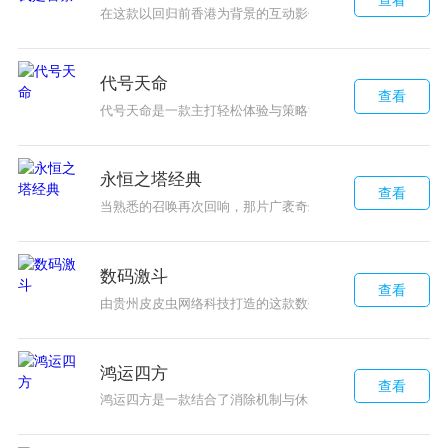
在这款以回归前香港为背景的互动影像作品对不起我是警察
代号天命
查看
代号天命是一款主打轻松体验与策略深度的三国题材游戏。
永恒之塔经典
查看
当熟悉的召唤再次回响，那片广袤奇幻的亚特雷亚大陆即将在移
数码激斗
查看
由贵州皮皮虫网络科技打造的这款数码宝贝题材手游，将卡
鸿运四方
查看
鸿运四方是一款结合了消除机制与休闲闯关体验的游戏。它