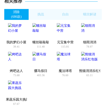
相关推荐
消除
挑战
自由
螺丝解谜
(686款)
(8892款)
(4440款)
(8款)
我的梦幻小屋
螺丝敲敲敲
元宝集中营
细雨消消
39.41
111.48
115.81
78.97
烤吧达人
骡马假日
魔法球塔
熊猫消消乐红包版
75.68
403.36
76.60
65.11
果蔬乐园大挑战
67.67