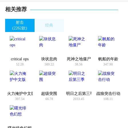
相关推荐
射击
经典
(2262款)
(4212款)
critical ops
块状息肉
死神之地僵尸
帆船的年龄
52.28
589.22
38.56
347.90
火力掩护中文版
超级突围
明日之后第三季
战狼突击行动
397.54
66.78
2033.45
108.11