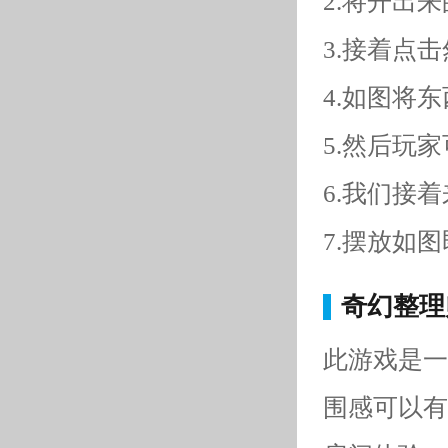
2.将开出
3.接着点
4.如图将
5.然后玩
6.我们接
7.摆放如
奇幻整理
此游戏是一
围感可以有