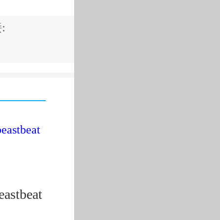
:
eastbeat