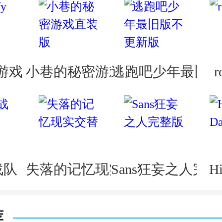
y游戏
小巷的秘密游戏直装版
逃跑吧少年最旧版
r
战队
失落的记忆现实交替
Sans狂妄之人完
Hi
荐