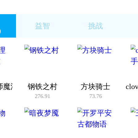
益智
挑战
)
(1674款)
(8880款)
师魔法衣橱
钢铁之村
方块骑士
clo
276.91
73.76