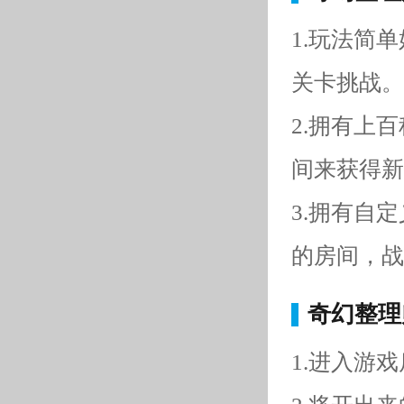
1.玩法简
关卡挑战。
2.拥有上
间来获得新
3.拥有自
的房间，战
奇幻整理
1.进入游