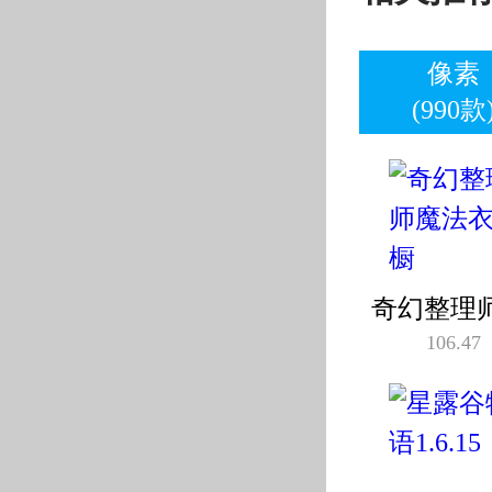
像素
(990款
奇幻整理
106.47