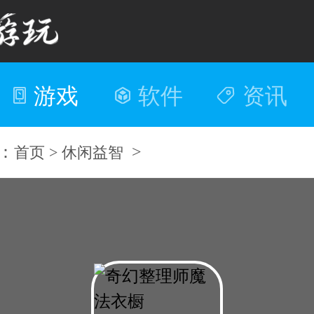
游戏
软件
资讯
：
>
首页 >
休闲益智