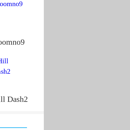
不更新版
oomno9
整版
ll Dash2