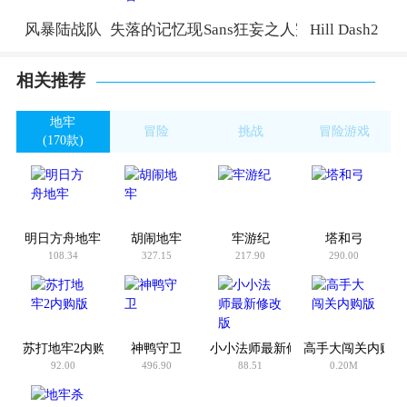
风暴陆战队
失落的记忆现实交替
Sans狂妄之人完整版
Hill Dash2
相关推荐
地牢
冒险
挑战
冒险游戏
(170款)
(5256款)
(8896款)
(379款)
明日方舟地牢
胡闹地牢
牢游纪
塔和弓
108.34
327.15
217.90
290.00
苏打地牢2内购版
神鸭守卫
小小法师最新修改版
高手大闯关内购版
92.00
496.90
88.51
0.20M