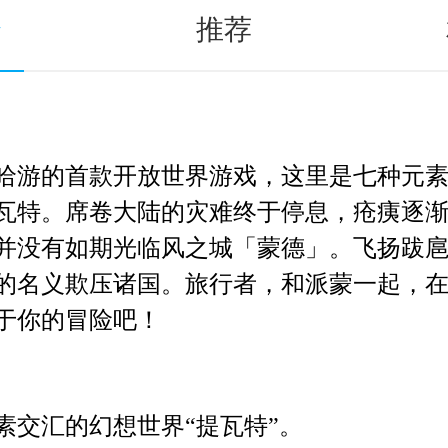
介
推荐
哈游的首款开放世界游戏，这里是七种元
瓦特。席卷大陆的灾难终于停息，疮痍逐
并没有如期光临风之城「蒙德」。飞扬跋
的名义欺压诸国。旅行者，和派蒙一起，
于你的冒险吧！
素交汇的幻想世界“提瓦特”。