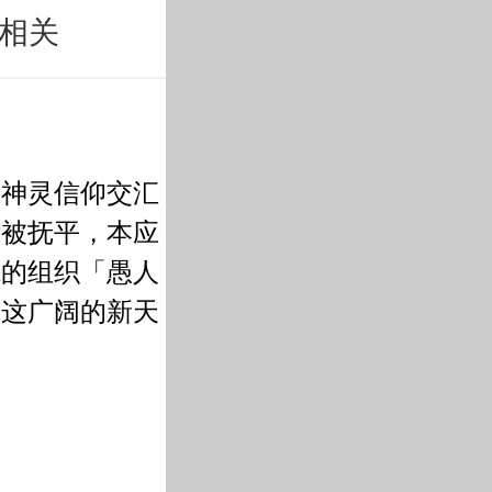
相关
素神灵信仰交汇
渐被抚平，本应
扈的组织「愚人
在这广阔的新天