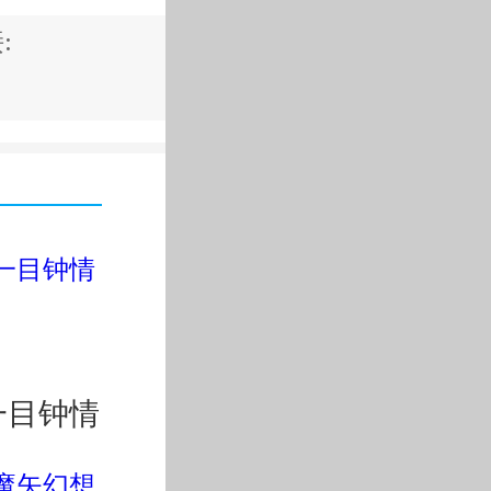
:
化
一目钟情