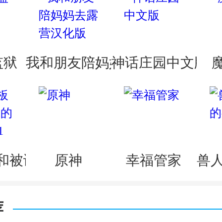
监狱
我和朋友陪妈妈去露营汉化版
神话庄园中文版
和被诅咒的犬公主1.1版
原神
幸福管家
兽
荐