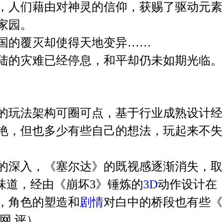
，人们藉由对神灵的信仰，获赐了驱动元
家园。
国的覆灭却使得天地变异……
陆的灾难已经停息，和平却仍未如期光临
的玩法架构可圈可点，基于行业成熟设计
艳，但也多少有些自己的想法，玩起来不
的深入，《塞尔达》的既视感逐渐消失，
"味道，经由《崩坏3》锤炼的
3D
动作设计在
，角色的塑造和
剧情
对白中的桥段也有些
网 评）