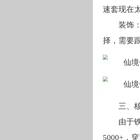
速套现在
装饰
择，需要
三、
由于铁
5000+，