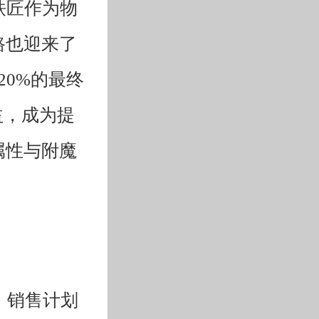
铁匠作为物
路也迎来了
0%的最终
益，成为提
属性与附魔
，销售计划