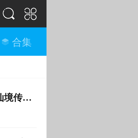
合集
排行榜
仙境传说重生攻速辅助流铁匠流派怎么玩-仙境传说重生攻速辅助流铁匠流派搭配推荐