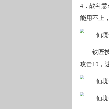
4，战斗意
能用不上
铁匠技
攻击10，