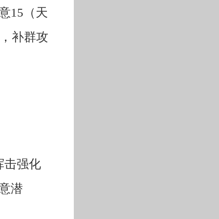
意15（天
点，补群攻
挥击强化
意潜