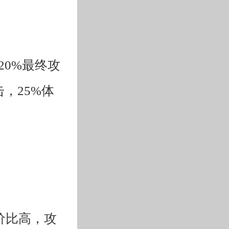
20%最终攻
击，25%体
价比高，攻