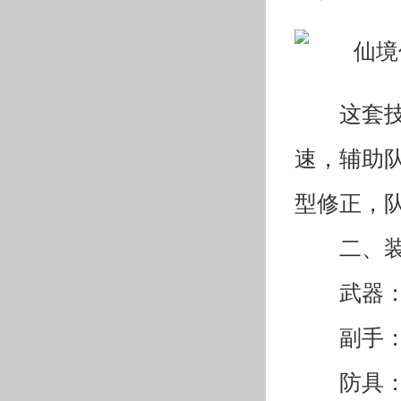
这套
速，辅助队
型修正，
二、
武器
副手
防具