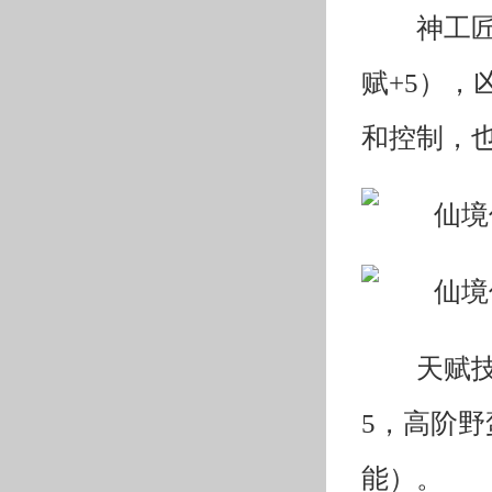
神工匠
赋+5），
和控制，
天赋
5，高阶野
能）。