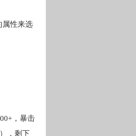
的属性来选
00+，暴击
够用），剩下