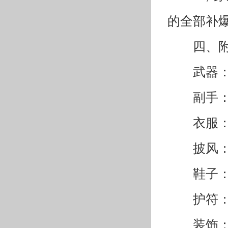
的全部补
四、
武器
副手
衣服
披风
鞋子
护符
装饰