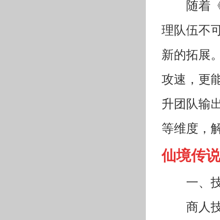
随着
理队伍不
新的拓展。
攻速，更
升团队输
等维度，
仙境传
一、
商人