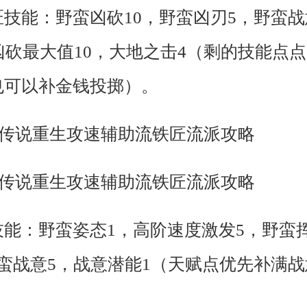
技能：野蛮凶砍10，野蛮凶刃5，野蛮战
凶砍最大值10，大地之击4（剩的技能点
也可以补金钱投掷）。
技能：野蛮姿态1，高阶速度激发5，野蛮
蛮战意5，战意潜能1（天赋点优先补满战