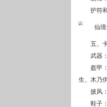
护符
五、
武器
盔甲
生、木乃
披风
鞋子