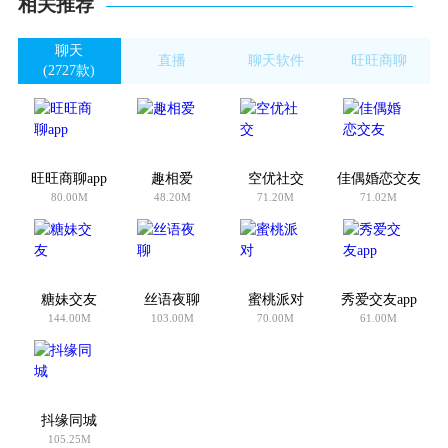
相关推荐
聊天
直播
聊天软件
旺旺商聊
(2727款)
(621款)
(22款)
(1款)
旺旺商聊app
趣相爱
空优社交
佳偶婚恋交友
80.00M
48.20M
71.20M
71.02M
糖妹交友
丝语夜聊
蜜桃派对
秀爱交友app
144.00M
103.00M
70.00M
61.00M
抖缘同城
105.25M