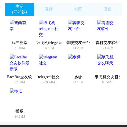
生活
视频
社区
语音
(7529款)
(4874款)
(907款)
(1124款)
戏曲荟萃
纸飞机telegeram社交
菁嘤交友平台
青聊交友软件
21.40M
66.50M
44.25M
124.42M
FaceBar交友软件最新版
telegreat社交
乡缘
纸飞机交友聊天
57.00M
209.74M
61.16M
66.50M
摸瓜
44.81M