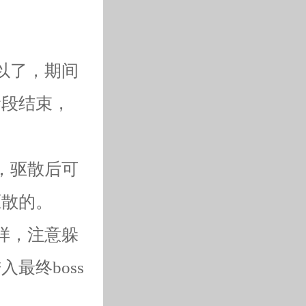
以了，期间
阶段结束，
，驱散后可
驱散的。
样，注意躲
最终boss