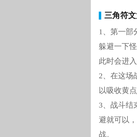
三角符文
1、第一部
躲避一下怪
此时会进入
2、在这场
以吸收黄点
3、战斗结
避就可以，
战。