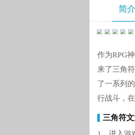
简
作为RPG神
来了三角符
了一系列的
行战斗，在
三角符文
1、进入游