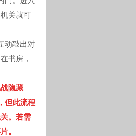
的门。进入
的机关就可
互动敲出对
所在书房，
挑战隐藏
，但此流程
无关。若需
碎片。