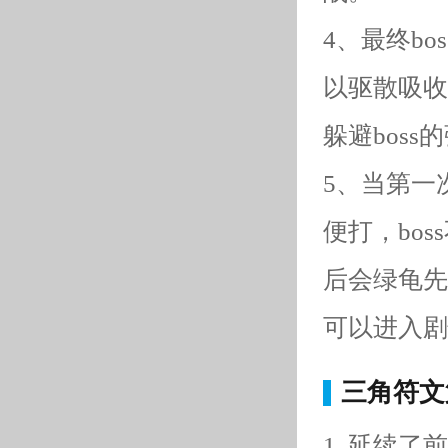
4、最终b
以驱散吸收
躲避bos
5、当第一
便打，bo
后会绿龟先
可以进入剧
三角符文
1. 延续