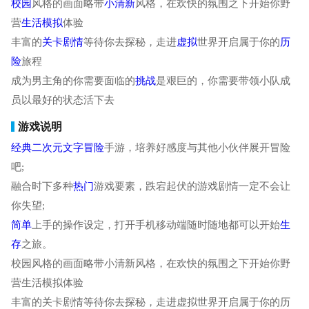
校园
风格的画面略带
小清新
风格，在欢快的氛围之下开始你野
营
生活
模拟
体验
丰富的
关卡
剧情
等待你去探秘，走进
虚拟
世界开启属于你的
历
险
旅程
成为男主角的你需要面临的
挑战
是艰巨的，你需要带领小队成
员以最好的状态活下去
游戏说明
经典
二次元
文字
冒险
手游，培养好感度与其他小伙伴展开冒险
吧;
融合时下多种
热门
游戏要素，跌宕起伏的游戏剧情一定不会让
你失望;
简单
上手的操作设定，打开手机移动端随时随地都可以开始
生
存
之旅。
校园风格的画面略带小清新风格，在欢快的氛围之下开始你野
营生活模拟体验
丰富的关卡剧情等待你去探秘，走进虚拟世界开启属于你的历