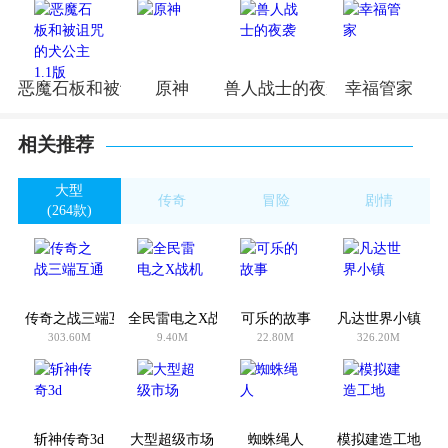
恶魔石板和被诅咒的犬公主1.1版
原神
兽人战士的夜袭
幸福管家
相关推荐
大型
传奇
冒险
剧情
(264款)
(983款)
(3601款)
(1496款)
传奇之战三端互通
全民雷电之X战机
可乐的故事
凡达世界小镇
303.60M
9.40M
22.80M
326.20M
斩神传奇3d
大型超级市场
蜘蛛绳人
模拟建造工地