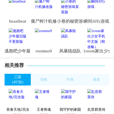
beastbeat
僵尸榨汁机修改版
小巷的秘密游戏直装版
瞬间Jiffy游戏
逃跑吧少年最旧版不更新版
roomno9
风暴陆战队
1room家出少
相关推荐
三国
策略
经典
像素
(497款)
(3411款)
(4239款)
(998款)
吞食天地2完全版
王者将魂
我守护的家园
乱世群英传