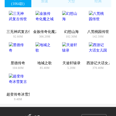
加速
大型
经典
(1064款)
(247款)
(267款)
(4031款)
三无神武复古传世
金族传奇化魔之城
幻想山海
八荒桃园传世
92.60M
306.20M
102.30M
142.59M
昱德传奇
地城之歌
天途轩辕录
西游记大话女儿国
104.60M
85.40M
5.20M
370.40M
超变传奇冰雪复古
9.40M